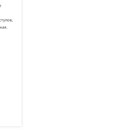
е
тупов,
ная.