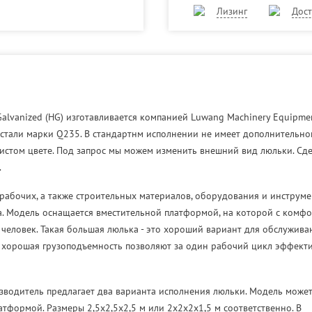
Лизинг
Дост
alvanized (HG) изготавливается компанией Luwang Machinery Equipmen
 стали марки Q235. В стандартнм исполнении не имеет дополнительно
ристом цвете. Под запрос мы можем изменить внешний вид люльки. Сд
.
рабочих, а также строительных материалов, оборудования и инструм
на. Модель оснащается вместительной платформой, на которой с комф
человек. Такая большая люлька - это хороший вариант для обслужива
 хорошая грузоподъемность позволяют за один рабочий цикл эффект
оизводитель предлагает два варианта исполнения люльки. Модель може
тформой. Размеры 2,5х2,5х2,5 м или 2х2х2х1,5 м соответственно. В