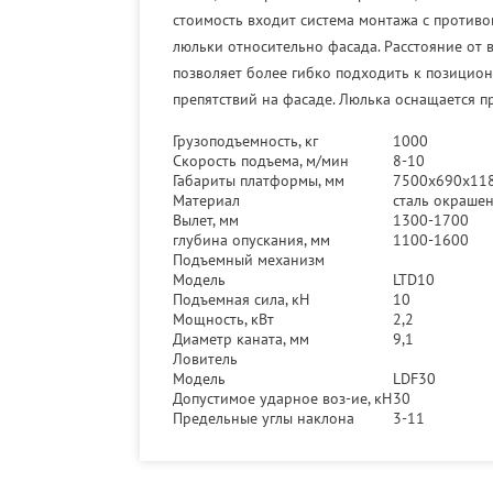
стоимость входит система монтажа с против
люльки относительно фасада. Расстояние от 
позволяет более гибко подходить к позицио
препятствий на фасаде. Люлька оснащается п
Грузоподъемность, кг
1000
Скорость подъема, м/мин
8-10
Габариты платформы, мм
7500х690х11
Материал
сталь окраше
Вылет, мм
1300-1700
глубина опускания, мм
1100-1600
Подъемный механизм
Модель
LTD10
Подъемная сила, кН
10
Мощность, кВт
2,2
Диаметр каната, мм
9,1
Ловитель
Модель
LDF30
Допустимое ударное воз-ие, кН
30
Предельные углы наклона
3-11