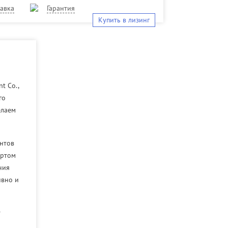
авка
Гарантия
Купить в лизинг
t Co.,
го
елаем
ентов
ортом
ния
ивно и
т