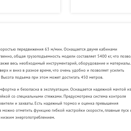
коростью передвижения 63 м/мин. Оснащается двумя кабинами
твенно, общая грузоподъемность модели составляет 5400 кг, что позво
 также весь необходимый инструментарий, оборудование и материалы.
ерх и вниз в разное время, что очень удобно и позволяет усилить
Высота подъема при этом может достигать 450 метров.
омфортна и безопасна в эксплуатации. Оснащается надежной мачтой и
рейкой со специальными стяжками. Предусмотрена система контроля
овители и захваты. Есть надежный тормоз и оценка превышения
в можно отметить функцию гибкой настройки скорости, плавные пуск 
 низким энергопотреблением.