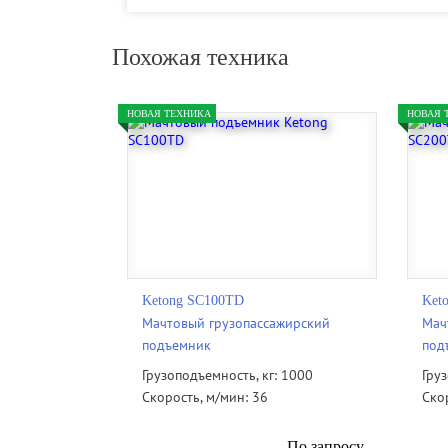
Похожая техника
НОВАЯ ТЕХНИКА
НОВАЯ 
Ketong SC100TD
Ket
Мачтовый грузопассажирский
Мач
подъемник
под
Грузоподъемность, кг: 1000
Гру
Скорость, м/мин: 36
Ско
По запросу