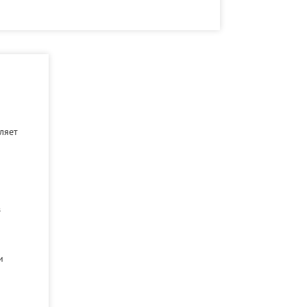
ляет
з
и