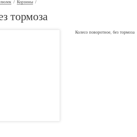
 люлек
/
Корзины
/
ез тормоза
Колесо поворотное, без тормоза